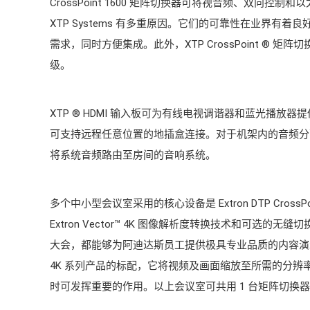
CrossPoint 1600 矩阵切换器可将视音频、双向
XTP Systems 有多重原因。它们的可靠性在业界有
需求，同时方便集成。此外，XTP CrossPoint ® 
级。
XTP
®
HDMI 输入板可为有线电视调谐器和蓝光播放器提供本
可支持远程任意位置的地插盒连接。对于机架内的音频分配， 
将系统音频路由至房间的音响系统。
多个中小型会议室采用的核心设备是 Extron DTP CrossP
Extron Vector™ 4K 图像解析度转换技术和可选
大会，都能够为阿迪达斯员工提供极具专业品质的内容演示。获专利的 
4K 系列产品的标配，它将视频及画面缩放至所需的分
时可发挥重要的作用。以上会议室可共用 1 台矩阵切换