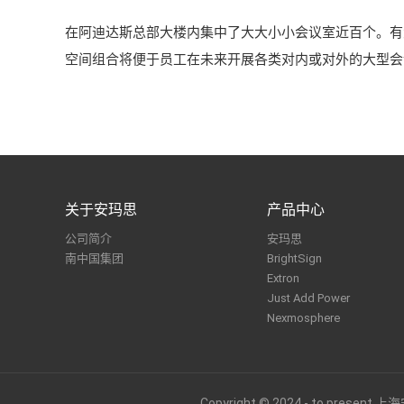
在阿迪达斯总部大楼内集中了大大小小会议室近百个。有
空间组合将便于员工在未来开展各类对内或对外的大型会
关于安玛思
产品中心
公司简介
安玛思
南中国集团
BrightSign
Extron
Just Add Power
Nexmosphere
Copyright © 2024 - to pr