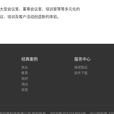
大型会议室、董事会议室、培训室等等多元化的
议、培训及客户活动创造新的体验。
经典案例
服务中心
商业
维保售后
教育
软件下载
政府
酒店
家居
esent 上海安玛思科技有限公司 版权所有
沪ICP备2021034594号
沪公网安备 3101