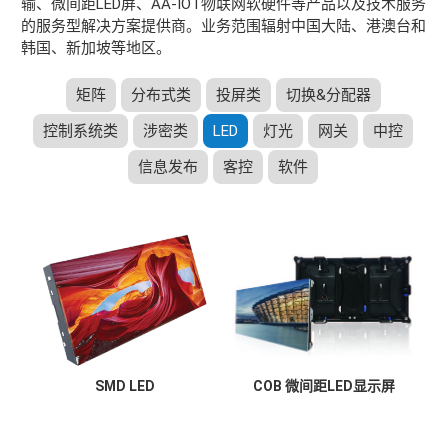
输、微间距LED屏、AA-IOT物联网软硬件等产品以及技术服务
的服务型解决方案提供商。业务范围辐射中国大陆、港澳台和
韩国、新加坡等地区。
矩阵
分布式类
投屏类
切换&分配器
控制系统类
涉密类
LED
灯光
网关
中控
信息发布
客控
软件
SMD LED
COB 微间距LED显示屏